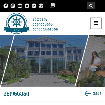
ანონსები
უკან