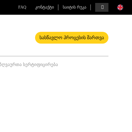
FAQ
კონტაქტი
საიტის რუკა
ᲡᲐᲡᲬᲐᲕᲚᲝ ᲞᲠᲝᲪᲔᲡᲘᲡ ᲛᲐᲠᲗᲕᲐ
ზღვაურთა სერტიფიცირება