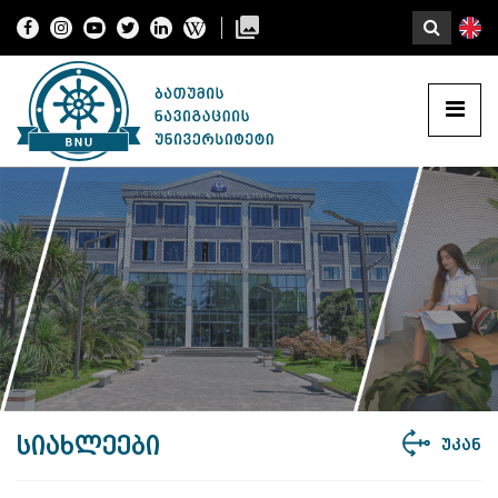
სიახლეები
უკან